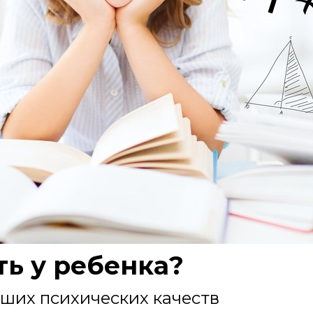
ть у ребенка?
йших психических качеств